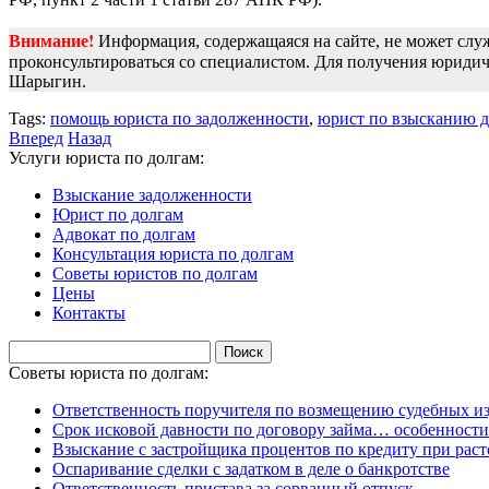
Внимание!
Информация, содержащаяся на сайте, не может сл
проконсультироваться со специалистом. Для получения юрид
Шарыгин.
Tags:
помощь юриста по задолженности
,
юрист по взысканию д
Вперед
Назад
Услуги юриста по долгам:
Взыскание задолженности
Юрист по долгам
Адвокат по долгам
Консультация юриста по долгам
Советы юристов по долгам
Цены
Контакты
Найти:
Советы юриста по долгам:
Ответственность поручителя по возмещению судебных из
Срок исковой давности по договору займа… особенности
Взыскание с застройщика процентов по кредиту при раст
Оспаривание сделки с задатком в деле о банкротстве
Ответственность пристава за сорванный отпуск