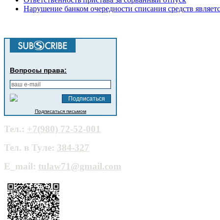
Нарушение банком очередности списания средств являет
Вопросы права:
Подписаться письмом
Тел.:
+7(980) 72-52-001
Тел. в Туле:
384-327
E_mail:
tulaw71@gmail.com