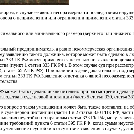
вором, в случае ее явной несоразмерности последствиям наруше
оговора о неприменении или ограничении применения статьи 333
аксимального или минимального размера (верхнего или нижнего 
уальный предприниматель, а равно некоммерческая организация
 заявлению такого должника, которое может быть сделано в любо
и 333 ГК РФ могут применяться не только по заявлению должник
тва (пункт 1 статьи 333 ГК РФ). В этом случае суд при рассмот
Ф, статья 65 АПК РФ). При наличии в деле доказательств, под
м статьи 333 ГК РФ.Заявление ответчика о явной несоразмернос
тельства.
РФ может быть сделано исключительно при рассмотрении дела с
водства в суде первой инстанции (часть 5 статьи 330, статья 38
то вопрос о таком уменьшении может быть также поставлен на 
 в суде первой инстанции (части 1 и 2 статьи 330 ГПК РФ, част
еньшения неустойки по правилам статьи 333 ГК РФ, могут явля
шение требований пункта 6 статьи 395 ГК РФ, когда сумма неуст
и уменьшение неустойки в отсутствие заявления в случаях, уст