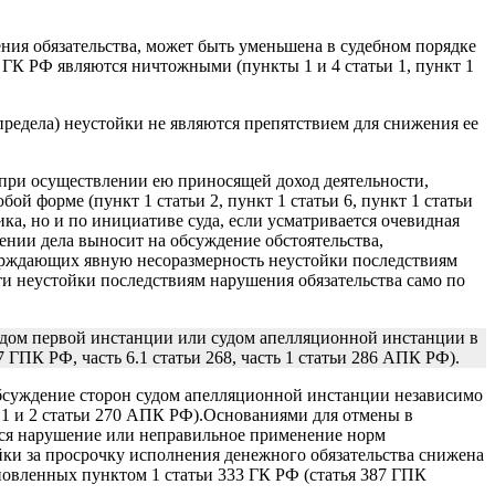
ния обязательства, может быть уменьшена в судебном порядке
 ГК РФ являются ничтожными (пункты 1 и 4 статьи 1, пункт 1
предела) неустойки не являются препятствием для снижения ее
 при осуществлении ею приносящей доход деятельности,
й форме (пункт 1 статьи 2, пункт 1 статьи 6, пункт 1 статьи
а, но и по инициативе суда, если усматривается очевидная
рении дела выносит на обсуждение обстоятельства,
тверждающих явную несоразмерность неустойки последствиям
ти неустойки последствиям нарушения обязательства само по
удом первой инстанции или судом апелляционной инстанции в
7 ГПК РФ, часть 6.1 статьи 268, часть 1 статьи 286 АПК РФ).
обсуждение сторон судом апелляционной инстанции независимо
и 1 и 2 статьи 270 АПК РФ).Основаниями для отмены в
ться нарушение или неправильное применение норм
ойки за просрочку исполнения денежного обязательства снижена
ановленных пунктом 1 статьи 333 ГК РФ (статья 387 ГПК