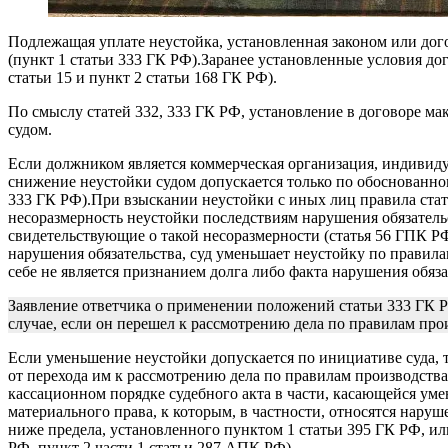
Подлежащая уплате неустойка, установленная законом или дого
(пункт 1 статьи 333 ГК РФ).Заранее установленные условия д
статьи 15 и пункт 2 статьи 168 ГК РФ).
По смыслу статей 332, 333 ГК РФ, установление в договоре м
судом.
Если должником является коммерческая организация, индивид
снижение неустойки судом допускается только по обоснованному
333 ГК РФ).При взыскании неустойки с иных лиц правила стать
несоразмерность неустойки последствиям нарушения обязательс
свидетельствующие о такой несоразмерности (статья 56 ГПК Р
нарушения обязательства, суд уменьшает неустойку по правила
себе не является признанием долга либо факта нарушения обяза
Заявление ответчика о применении положений статьи 333 ГК 
случае, если он перешел к рассмотрению дела по правилам произ
Если уменьшение неустойки допускается по инициативе суда, 
от перехода им к рассмотрению дела по правилам производства
кассационном порядке судебного акта в части, касающейся ум
материального права, к которым, в частности, относятся нару
ниже предела, установленного пунктом 1 статьи 395 ГК РФ, ил
РФ, пункт 2 части 1 статьи 287 АПК РФ).