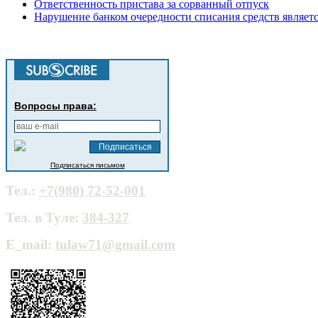
Ответственность пристава за сорванный отпуск
Нарушение банком очередности списания средств являет
Вопросы права:
Подписаться письмом
Тел.:
+7(980) 72-52-001
Тел. в Туле:
384-327
E_mail:
tulaw71@gmail.com