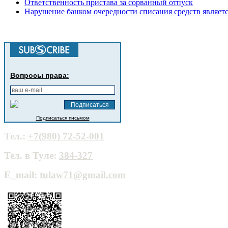
Ответственность пристава за сорванный отпуск
Нарушение банком очередности списания средств являет
Вопросы права:
Подписаться письмом
Тел.:
+7(980) 72-52-001
Тел. в Туле:
384-327
E_mail:
tulaw71@gmail.com