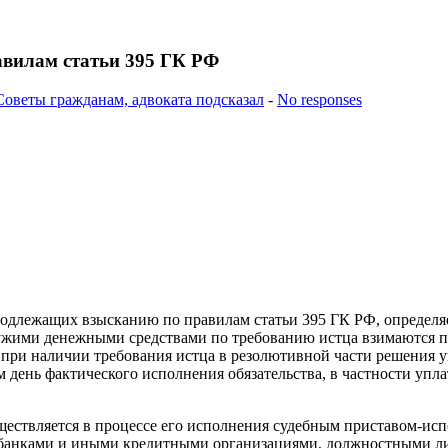
вилам статьи 395 ГК РФ
Советы гражданам, адвоката подсказал
-
No responses
одлежащих взысканию по правилам статьи 395 ГК РФ, определяе
ужими денежными средствами по требованию истца взимаются по
при наличии требования истца в резолютивной части решения у
м день фактического исполнения обязательства, в частности упл
ществляется в процессе его исполнения судебным приставом-исп
а, банками и иными кредитными организациями, должностными ли